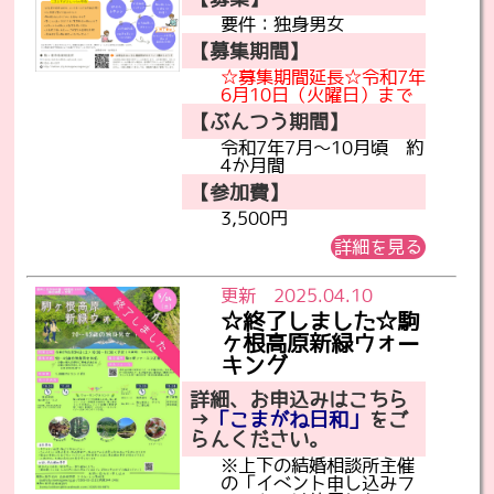
要件：独身男女
【募集期間】
☆募集期間延長☆令和7年
6月10日（火曜日）まで
【ぶんつう期間】
令和7年7月～10月頃 約
4か月間
【参加費】
3,500円
詳細を見る
更新 2025.04.10
☆終了しました☆駒
ヶ根高原新緑ウォー
キング
詳細、お申込みはこちら
→
「こまがね日和」
をご
らんください。
※上下の結婚相談所主催
の「イベント申し込みフ