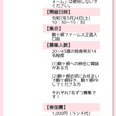
ォーム」は使用しないで
ください。
【開催日時】
令和7年5月24日(土)
10：30～15：30
【集合】
駒ヶ根ファームス正面入
口前
【募集人数】
20～43歳の独身男女14
名程度
(1)駒ヶ根への移住に興味
がある方
(2)駒ヶ根近郊にお住まい
で駒ヶ根好き、駒ヶ根PR
してくださる方
それぞれ7名ずつ募集で
す！
【参加費】
1,000円（ランチ代）