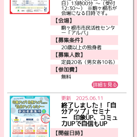
日）13時00分 ～（受付
12:30～） ※駒ヶ根市が
会場になる日時です。
【会場】
駒ヶ根市市民活性センタ
ー「アルパ」
【募集条件】
20歳以上の独身者
【募集人数】
定員20名（男女各10名）
【参加費】
無料
詳細を見る
更新 2025.06.11
終了しました！「自
分アップ」セミナ
ー 印象UP、コミュ
力UPで自信もUP
【開催日時】