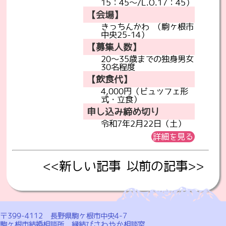
15：45～/L.O.17：45）
【会場】
きっちんかわ （駒ヶ根市
中央25-14）
【募集人数】
20～35歳までの独身男女
30名程度
【飲食代】
4,000円（ビュッフェ形
式・立食）
申し込み締め切り
令和7年2月22日（土）
詳細を見る
<<新しい記事
以前の記事>>
〒399-4112 長野県駒ヶ根市中央4-7
駒ヶ根市結婚相談所 縁結びさわやか相談室