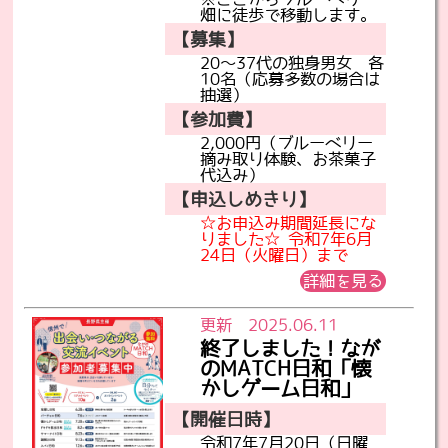
畑に徒歩で移動します。
【募集】
20～37代の独身男女 各
10名（応募多数の場合は
抽選）
【参加費】
2,000円（ブルーベリー
摘み取り体験、お茶菓子
代込み）
【申込しめきり】
☆お申込み期間延長にな
りました☆ 令和7年6月
24日（火曜日）まで
詳細を見る
更新 2025.06.11
終了しました！なが
のMATCH日和「懐
かしゲーム日和」
【開催日時】
令和7年7月20日（日曜