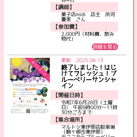
【講師】
菓子店midi 店主 所河
憂美 さん
【参加費】
2,000円（材料費、飲み
物代）
詳細を見る
更新 2025.06.13
終了しました！はじ
けてフレッシュ！ブ
ルーベリーサンシャ
イン
【開催日時】
令和7年6月28日（土曜
日) 午前9時00分～11時
30分ごろまで
【集合場所】
マルトシ東伊那店駐車場
（駒ヶ根市東伊那）
※ここからブルーベリー