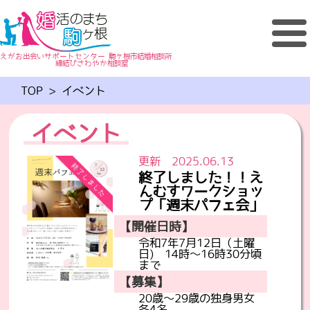
えがお出会いサポートセンター 駒ヶ根市結婚相談所
縁結びさわやか相談室
TOP
>
イベント
イベント
更新 2025.06.13
終了しました！！え
んむすワークショッ
プ「週末パフェ会」
【開催日時】
令和7年7月12日（土曜
日) 14時～16時30分頃
まで
【募集】
20歳～29歳の独身男女
各4名