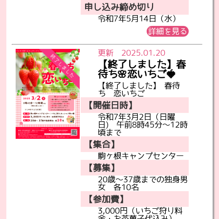
申し込み締め切り
令和7年5月14日（水）
詳細を見る
更新 2025.01.20
【終了しました】春
待ち🌸恋いちご🍓
【終了しました】 春待
ち 恋いちご
【開催日時】
令和7年3月2日（日曜
日) 午前8時45分～12時
頃まで
【集合】
駒ヶ根キャンプセンター
【募集】
20歳～37歳までの独身男
女 各10名
【参加費】
3,000円（いちご狩り料
金・お茶菓子代込み）