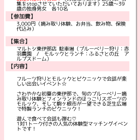
集をstopさせていただいております）25歳～39
歳の独身男女 各10名
【参加費】
3,000円（摘み取り体験、お弁当、飲み物、保険
代込み）
【集合】
マルトシ東伊那店 駐車場（ブルーベリー狩り：赤
羽農園 / モルックとランチ：ふるさとの丘 ア
ルプスドーム）
【内容】
フルーツ狩りとモルックとピクニックで会話が楽
しい出会いイベント☆
さわやかな初夏の東伊那で、旬のブルーベリー摘
み取り体験とフィンランドのほっこりスポーツの
モルック、そして駒ヶ根市が一望できる芝生広場
で特製ランチのピクニック！
遊んで食べて会話も弾む♡
1対1トーク付きの人気の体験型マッチングイベン
トです！