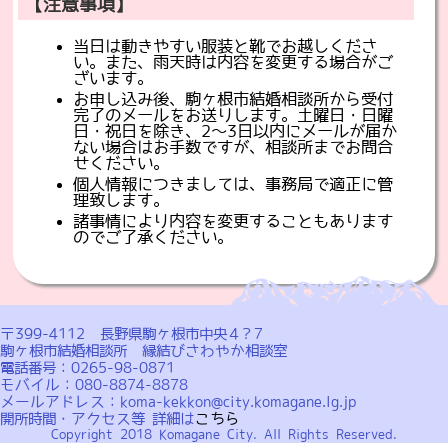
【注意事項】
当日は動きやすい服装と靴でお越しくださ
い。また、雨天時は内容を変更する場合がご
ざいます。
お申し込み後、駒ヶ根市結婚相談所から受付
完了のメールをお送りします。土曜日・日曜
日・祝日を除き、2～3日以内にメールが届か
ない場合はお手数ですが、相談所までお問合
せください。
個人情報につきましては、事務局で適正に管
理致します。
諸事情により内容を変更することもあります
のでご了承ください。
〒399-4112 長野県駒ヶ根市中央４?７
駒ヶ根市結婚相談所 縁結びさわやか相談室
電話番号：0265-98-0871
モバイル：080-8874-8878
メールアドレス：koma-kekkon@city.komagane.lg.jp
開所時間・アクセス等 詳細は
こちら
Copyright 2018 Komagane City. All Rights Reserved.