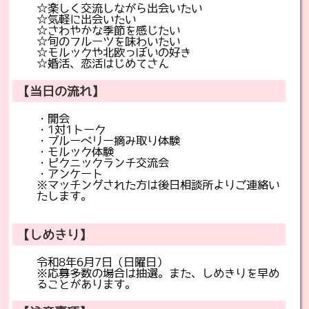
☆楽しく交流しながら出会いたい
☆気軽に出会いたい
☆さわやかな季節を感じたい
☆旬のフルーツを味わいたい
☆モルックや北欧っぽいの好き
☆婚活、恋活はじめてさん
【当日の流れ】
・開会
・1対1トーク
・ブルーベリー摘み取り体験
・モルック体験
・ピクニックランチ交流会
・アンケート
※マッチングされた方は後日相談所よりご連絡い
たします。
【しめきり】
令和8年6月7日（日曜日）
※応募多数の場合は抽選。また、しめきりを早め
ることがあります。