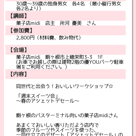
30歳～39歳の独身男女 各4名
（最小催行男女
各2名より）
【講師】
菓子店midi 店主 所河 憂美 さん
【参加費】
2,800円（材料費、飲み物代）
【会場】
菓子店midi 駒ヶ根市上穂栄町3-3 1F
(お車でお越しの際は建物2階の優YOUパーク駐車
場をご利用ください。）
【内容】
同世代と出会う！おいしいワークショップ☆
「週末スイーツ会」
～春のアシェットデセール～
駒ヶ根のバスターミナル向いの菓子店midiさん
あまくておいしい香りただよう店内で
季節のフルーツやスイーツを使った、
一皿仕立てのデザート「アシェットデセール」の