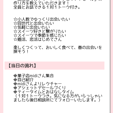
作り方を教えていただきます！
全員とお話できる１対１トーク付き。
☆小人数でゆっくり出会いたい
☆同世代と出会いたい
☆気軽に出会いたい
☆スイーツ好きと繋がりたい
☆スイーツで季節を感じたい
☆婚活、恋活はじめてさん
楽しくつくって、おいしく食べて、春の出会いを
探そう！
【当日の流れ】
🍓菓子店midiさん集合
🍓自己紹介
🍓midiさんよりレクチャー
🍓アシェットデセールづくり
🍓ティータイムとおはなしタイム
（１対１トークつき。気になる方がいらっしゃい
ましたら後日相談所にてフォローいたします。）