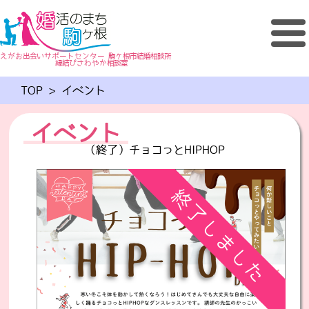
えがお出会いサポートセンター 駒ヶ根市結婚相談所
縁結びさわやか相談室
TOP
>
イベント
イベント
（終了）チョコっとHIPHOP