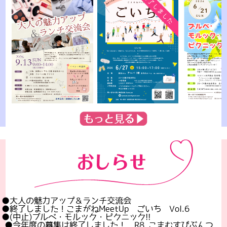
●大人の魅力アップ＆ランチ交流会
●終了しました！こまがねMeetUp ごいち Vol.6
●(中止)ブルベ・モルック・ピクニック!!
●今年度の募集は終了しました！ R8 こまむすびぶんつ